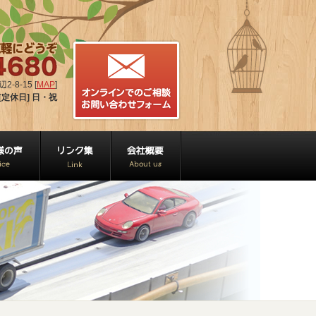
-8-15 [
MAP
]
[定休日] 日・祝