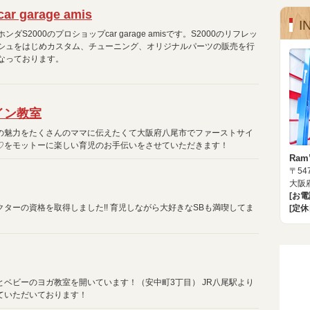
car garage amis
I
ホンダS2000のプロショップcar garage amisです。S2000のリフレッ
シュをはじめカスタム、チューニング、オリジナルパーツの販売を行
なっております。
イン教室
の魅力をたくさんのママに伝えたくて大阪府八尾市でファーストサイ
♡をモットーに楽しい育児のお手伝いをさせていただきます！
Ram
〒547
大阪府
[お
ターの資格を取得しました!! 育児しながら大好きなSBも満喫してま
[定休
ベビーのヨガ教室を開いています！（安中町3丁目） JR八尾駅より
ていただいております！