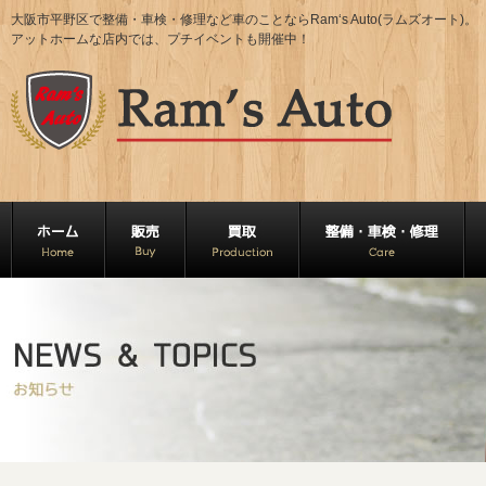
大阪市平野区で整備・車検・修理など車のことならRam‘s Auto(ラムズオート)。
アットホームな店内では、プチイベントも開催中！