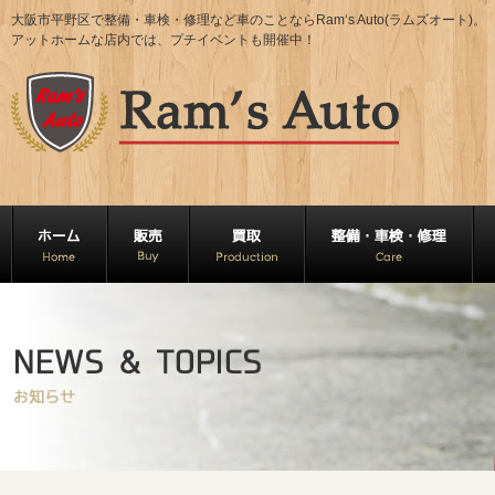
大阪市平野区で整備・車検・修理など車のことならRam‘s Auto(ラムズオート)。
アットホームな店内では、プチイベントも開催中！