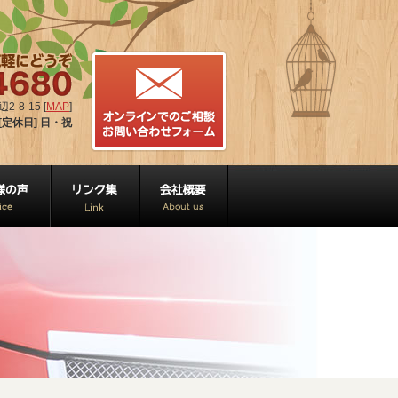
-8-15 [
MAP
]
[定休日] 日・祝