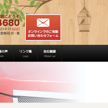
-8-15 [
MAP
]
[定休日] 日・祝