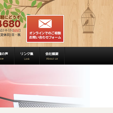
-8-15 [
MAP
]
[定休日] 日・祝