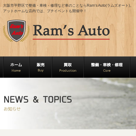
大阪市平野区で整備・車検・修理など車のことならRam‘s Auto(ラムズオート)。
アットホームな店内では、プチイベントも開催中！