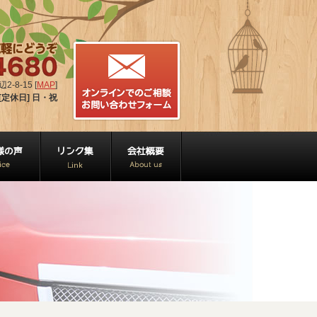
-8-15 [
MAP
]
[定休日] 日・祝