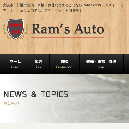
大阪市平野区で整備・車検・修理など車のことならRam‘s Auto(ラムズオート)。
アットホームな店内では、プチイベントも開催中！