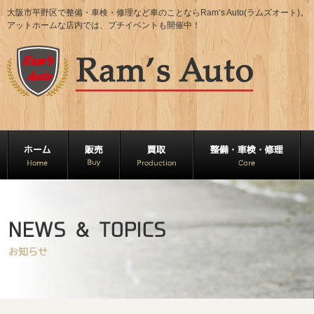
大阪市平野区で整備・車検・修理など車のことならRam‘s Auto(ラムズオート)。
アットホームな店内では、プチイベントも開催中！