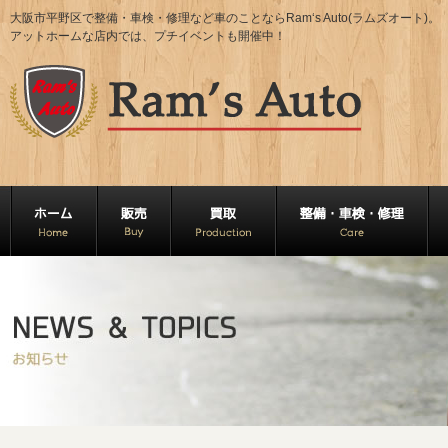
大阪市平野区で整備・車検・修理など車のことならRam‘s Auto(ラムズオート)。
アットホームな店内では、プチイベントも開催中！