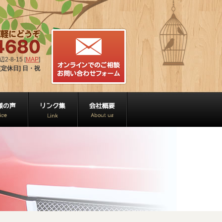
-8-15 [
MAP
]
[定休日] 日・祝